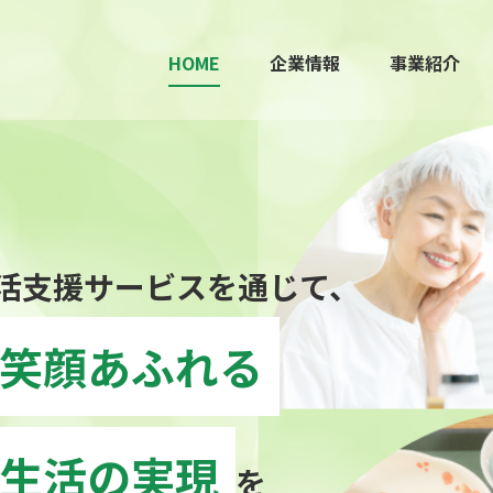
HOME
企業情報
事業紹介
高齢者介護施設向け給食サービス（完全調理品
「スーパー和食」「一汁四菜」
スキンケアから終活までシニア
介護・福祉とシニアの採用・
おたスマ市場で
笑顔あふれる
転職なら「OKジョブシニア」
のイキイキライフを応援
お買い物の楽しみを！
は
八重洲ライフだけ
生活の実現
人材紹介・派遣事業(OKジョブ)
EC事業(おたスマ市場)
ライフサービス事業